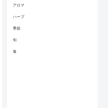
アロマ
ハーブ
季節
旬
食