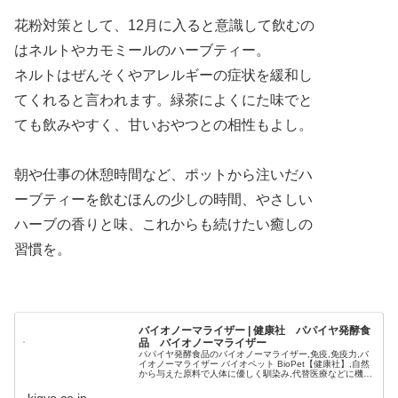
花粉対策として、12月に入ると意識して飲むの
はネルトやカモミールのハーブティー。
ネルトはぜんそくやアレルギーの症状を緩和し
てくれると言われます。緑茶によくにた味でと
ても飲みやすく、甘いおやつとの相性もよし。
朝や仕事の休憩時間など、ポットから注いだハ
ーブティーを飲むほんの少しの時間、やさしい
ハーブの香りと味、これからも続けたい癒しの
習慣を。
バイオノーマライザー | 健康社 パパイヤ発酵食
品 バイオノーマライザー
パパイヤ発酵食品のバイオノーマライザー,免疫,免疫力,バ
イオノーマライザー バイオペット BioPet【健康社】,自然
から与えた原料で人体に優しく馴染み,代替医療などに機
能、効果をもった製品