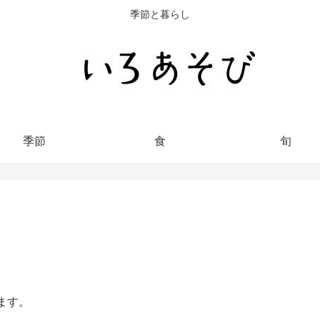
季節と暮らし
季節
食
旬
ます。