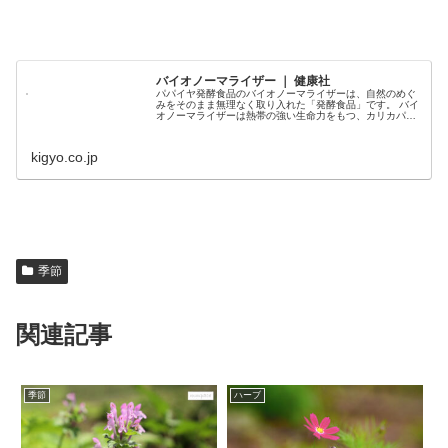
バイオノーマライザー ｜ 健康社
パパイヤ発酵食品のバイオノーマライザーは、自然のめぐ
みをそのまま無理なく取り入れた「発酵食品」です。 バイ
オノーマライザーは熱帯の強い生命力をもつ、カリカパパ
イヤの未熟果を主原料とし、発酵・長期熟成さ...
kigyo.co.jp
季節
関連記事
季節
ハーブ