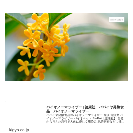
バイオノーマライザー | 健康社 パパイヤ発酵食
品 バイオノーマライザー
パパイヤ発酵食品のバイオノーマライザー,免疫,免疫力,バ
イオノーマライザー バイオペット BioPet【健康社】,自然
から与えた原料で人体に優しく馴染み,代替医療などに機
能、効果をもった製品
kigyo.co.jp