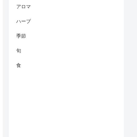
アロマ
ハーブ
季節
旬
食