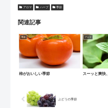
アロマ
ハーブ
季節
関連記事
季節
アロマ
柿がおいしい季節
スーッと爽快
ぶどうの季節