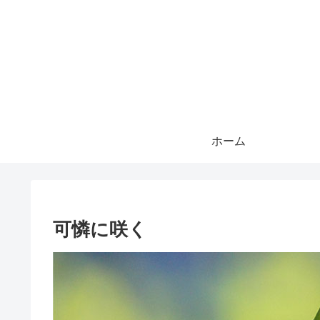
ホーム
可憐に咲く