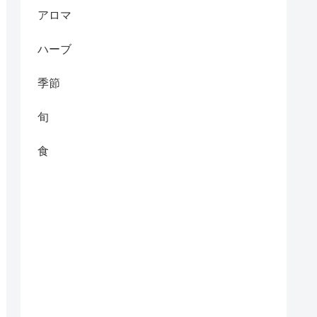
アロマ
ハーブ
季節
旬
食