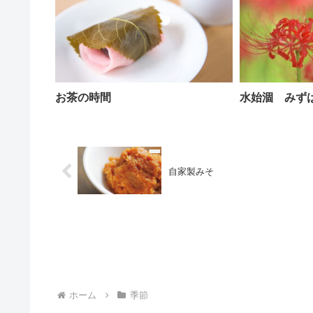
お茶の時間
水始涸 みず
自家製みそ
ホーム
季節