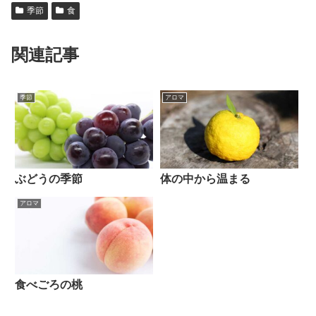
季節
食
関連記事
季節
アロマ
ぶどうの季節
体の中から温まる
アロマ
食べごろの桃