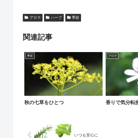
アロマ
ハーブ
季節
関連記事
季節
アロマ
秋の七草をひとつ
香りで気分転
いつも安心に