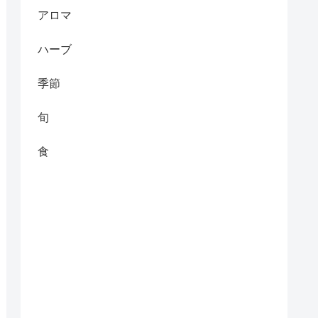
アロマ
ハーブ
季節
旬
食