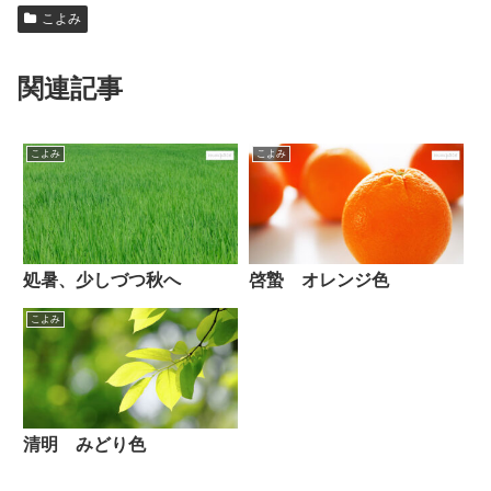
こよみ
関連記事
こよみ
こよみ
処暑、少しづつ秋へ
啓蟄 オレンジ色
こよみ
清明 みどり色