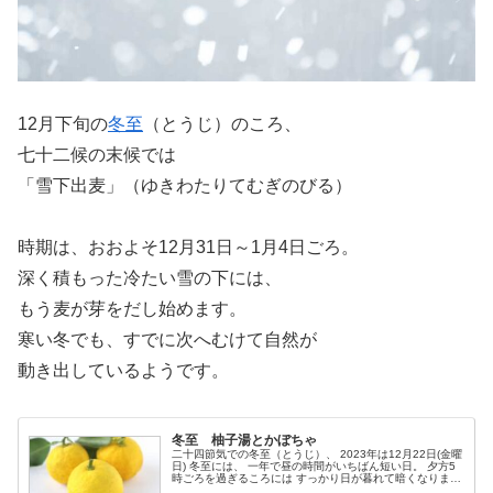
12月下旬の
冬至
（とうじ）のころ、
七十二候の末候では
「雪下出麦」（ゆきわたりてむぎのびる）
時期は、おおよそ12月31日～1月4日ごろ。
深く積もった冷たい雪の下には、
もう麦が芽をだし始めます。
寒い冬でも、すでに次へむけて自然が
動き出しているようです。
冬至 柚子湯とかぼちゃ
二十四節気での冬至（とうじ）、 2023年は12月22日(金曜
日) 冬至には、 一年で昼の時間がいちばん短い日。 夕方5
時ごろを過ぎるころには すっかり日が暮れて暗くなりま
す。 この冬至の日には、 柚...