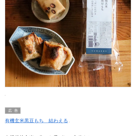
有機玄米黒豆もち 結わえる