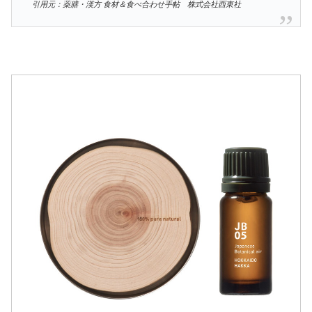
引用元：薬膳・漢方 食材＆食べ合わせ手帖 株式会社西東社