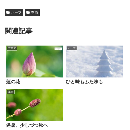
ハーブ
季節
関連記事
アロマ
ハーブ
蓮の花
ひと味もふた味も
季節
処暑、少しづつ秋へ