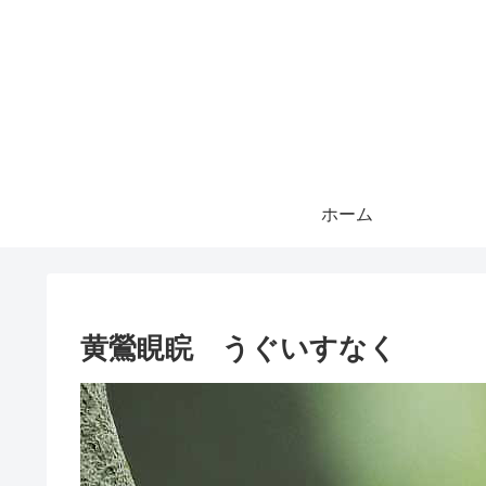
ホーム
黄鶯睍睆 うぐいすなく