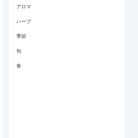
アロマ
ハーブ
季節
旬
食