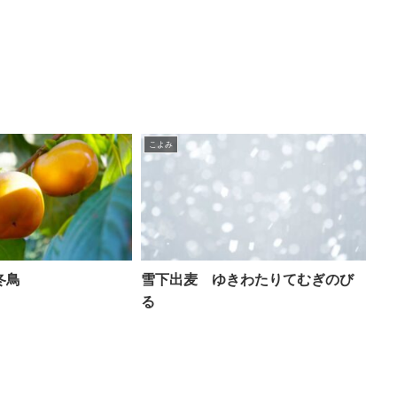
こよみ
冬鳥
雪下出麦 ゆきわたりてむぎのび
る