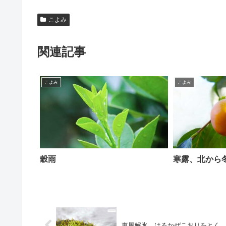
こよみ
関連記事
こよみ
こよみ
穀雨
寒露、北から
東風解氷 はるかぜこおりをとく