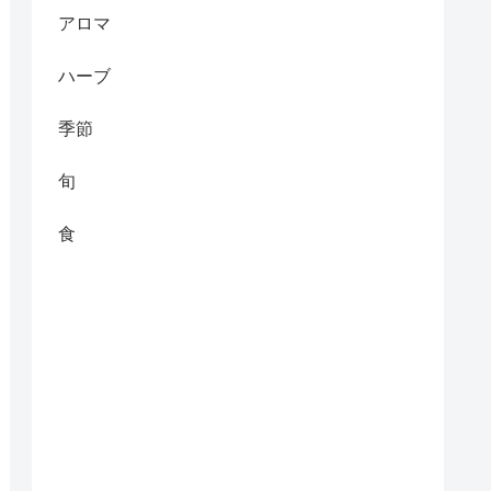
アロマ
ハーブ
季節
旬
食