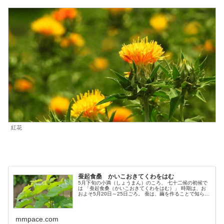
紅花
蚕起食桑 かいこおきてくわをはむ
5月下旬の小満（しょうまん）のころ、 七十二候の初候で
は 「蚕起食桑（かいこおきてくわをはむ）」 時期は、お
およそ5月20日～25日ごろ。 蚕は、繭を作ることで知られ
ています。 桑の葉を主食とし、繭を...
mmpace.com