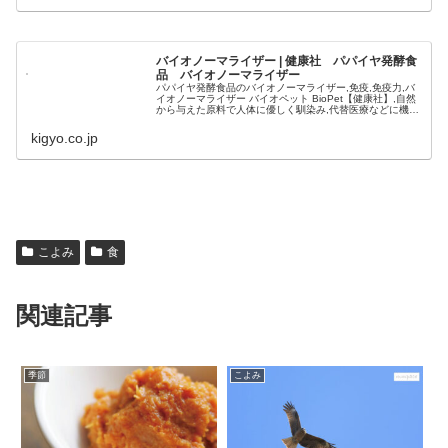
バイオノーマライザー | 健康社 パパイヤ発酵食
品 バイオノーマライザー
パパイヤ発酵食品のバイオノーマライザー,免疫,免疫力,バ
イオノーマライザー バイオペット BioPet【健康社】,自然
から与えた原料で人体に優しく馴染み,代替医療などに機
能、効果をもった製品
kigyo.co.jp
こよみ
食
関連記事
季節
こよみ