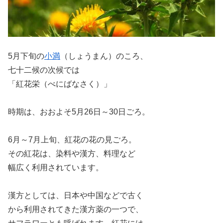
5月下旬の
小満
（しょうまん）のころ、
七十二候の次候では
「紅花栄（べにばなさく）」
時期は、おおよそ5月26日～30日ごろ。
6月～7月上旬、紅花の花の見ごろ。
その紅花は、染料や漢方、料理など
幅広く利用されています。
漢方としては、日本や中国などで古く
から利用されてきた漢方薬の一つで、