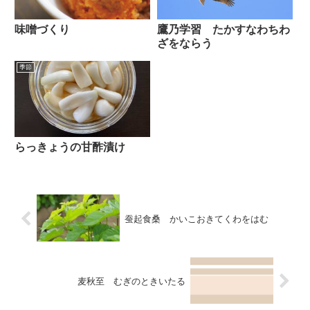
味噌づくり
鷹乃学習 たかすなわちわ
ざをならう
季節
らっきょうの甘酢漬け
蚕起食桑 かいこおきてくわをはむ
麦秋至 むぎのときいたる