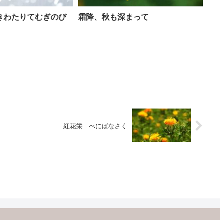
きわたりてむぎのび
霜降、秋も深まって
紅花栄 べにばなさく