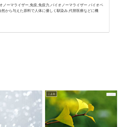
ノーマライザー,免疫,免疫力,バイオノーマライザー バイオペ
社】,自然から与えた原料で人体に優しく馴染み,代替医療などに機
こよみ