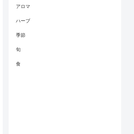
アロマ
ハーブ
季節
旬
食