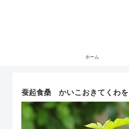
ホーム
蚕起食桑 かいこおきてくわを