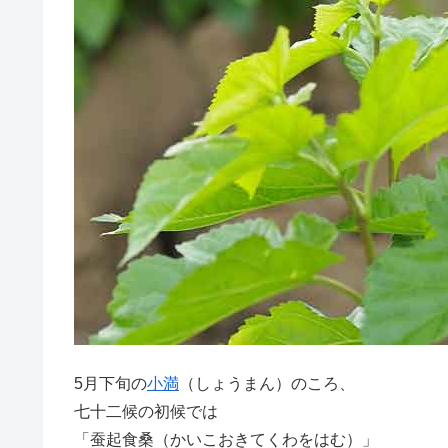
5月下旬の
小満
（しょうまん）のころ、
七十二候の初候では
「蚕起食桑（かいこおきてくわをはむ）」