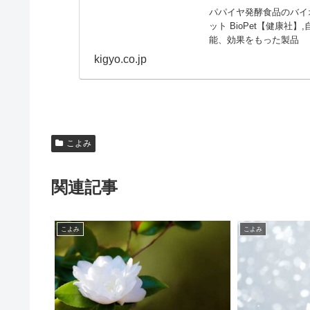
パパイヤ発酵食品のバイオ
ット BioPet【健康
能、効果をもった製品
kigyo.co.jp
こよみ
関連記事
こよみ
こよみ