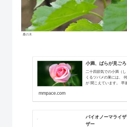
桑の木
小満、ばらが見ごろ
二十四節気での小満（しょ
くるツバメの巣には、 
が 聞こえています。 早速
mmpace.com
バイオノーマライザ
ザー