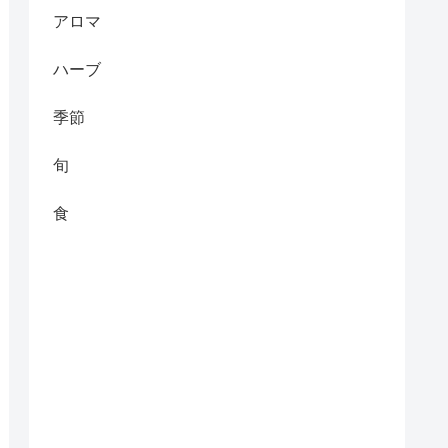
アロマ
ハーブ
季節
旬
食