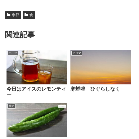
季節
食
関連記事
ハーブ
アロマ
今日はアイスのレモンティ
寒蝉鳴 ひぐらしなく
ー
季節