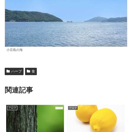
小豆島の海
ハーブ
食
関連記事
アロマ
アロマ