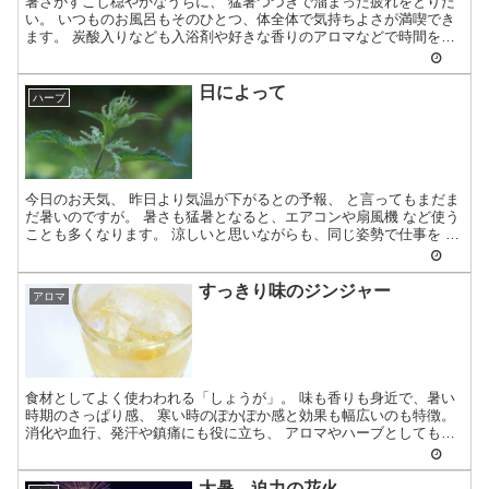
暑さがすこし穏やかなうちに、 猛暑つづきで溜まった疲れをとりた
い。 いつものお風呂もそのひとつ、体全体で気持ちよさが満喫でき
ます。 炭酸入りなども入浴剤や好きな香りのアロマなどで時間をか
けて。 さっぱ...
日によって
ハーブ
今日のお天気、 昨日より気温が下がるとの予報、 と言ってもまだま
だ暑いのですが。 暑さも猛暑となると、エアコンや扇風機 など使う
ことも多くなります。 涼しいと思いながらも、同じ姿勢で仕事を し
たりして...
すっきり味のジンジャー
アロマ
食材としてよく使わわれる「しょうが」。 味も香りも身近で、暑い
時期のさっぱり感、 寒い時のぽかぽか感と効果も幅広いのも特徴。
消化や血行、発汗や鎮痛にも役に立ち、 アロマやハーブとしても使
われます。 ...
大暑 迫力の花火