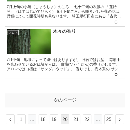
7月上旬の小暑（しょうしょ）のころ、 七十二候の次候の 「蓮始
開」（はすはじめてひらく） 6月下旬ごろから咲きだした蓮の花は、
品種によって開花時期も異なります。 埼玉県行田市にある「古代蓮
の里」でも...
木々の香り
アロマ
7月中旬、地域によって違いはありますが、 旧暦ではお盆。 毎朝手
を合わせているお仏壇からは、 白檀(びゃくだん)の香りがします。
アロマでは白檀は「サンダルウッド」。 香りでも、樹木系の サンダ
ルウッ...
次のページ
前
次
1
…
18
19
20
21
22
…
25
へ
へ