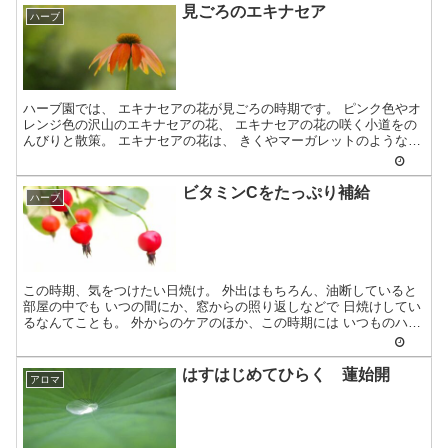
見ごろのエキナセア
ハーブ
ハーブ園では、 エキナセアの花が見ごろの時期です。 ピンク色やオ
レンジ色の沢山のエキナセアの花、 エキナセアの花の咲く小道をの
んびりと散策。 エキナセアの花は、 きくやマーガレットのような花
びらの形で...
ビタミンCをたっぷり補給
ハーブ
この時期、気をつけたい日焼け。 外出はもちろん、油断していると
部屋の中でも いつの間にか、窓からの照り返しなどで 日焼けしてい
るなんてことも。 外からのケアのほか、この時期には いつものハー
ブティーで...
はすはじめてひらく 蓮始開
アロマ