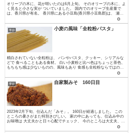
オリーブの木に、花が咲いたのは6月上旬。 そのオリーブの木に、よ
く見ると小さな実が ついていました。 国内でのオリーブ生産量で
は、香川県が有名。 香川県にある小豆島(香川県小豆島郡)は、 瀬戸
内海の瀬...
小麦の風味「全粒粉パスタ」
季節
精白されていない全粒粉は、 パンやパスタ、クッキー、シリアルな
どで 食べることもある食材。 白い小麦粉と比べ色はちょっと茶色、
もちもち感は少ないものの、風味もあり 食感も全粒粉ならではのお
いしさです...
自家製みそ 160日目
季節
2023年2月下旬、仕込んだ「みそ」。 160日が経過しました。 この
ところの暑さがまた特別きびしい。 家の中にあっても、仕込み中の
お味噌は 大丈夫かと日々心配でチェック、 今のところは大丈夫、一
安心...