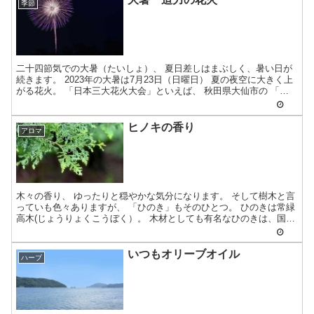
季節
二十四節気での大暑（たいしょ）、 夏日差しはまぶしく、暑い日が
続きます。 2023年の大暑は7月23日（日曜日） 夏の夜空に大きく上
がる花火。 「日本三大花火大会」といえば、 秋田県大仙市の 「全
国花...
ヒノキの香り
アロマ
木々の香り、 ゆったりと穏やかな気分になります。 そして樹木と言
っていも色々ありますが、 「ひのき」もそのひとつ。 ひのきは常緑
高木(じょうりょくこうぼく）。 木材としても有名なひのきは、国内
の歴史あ...
いつもオリーブオイル
ハーブ