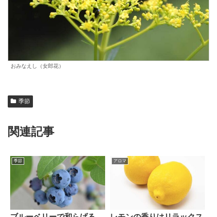
おみなえし（女郎花）
季節
関連記事
季節
アロマ
ブルーベリーで和らげる
レモンの香りはリラックス